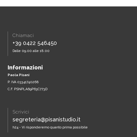
Chiamaci
+39 0422 546450
Dalle 09.00 alle 18.00
Informazioni
Paola Pisani
P. IVA 03341740268
C.F. PSNPLA69P63C773D
Scrivici
segreteria@pisanistudio.it
h24 - Vi risponderemo quanto prima possibile